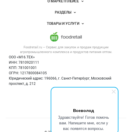
Важные разделы и контакты
Навигация по сайту
О МАРКЕТПЛЕЙСЕ
Новости Foodretail.ru
РАЗДЕЛЫ
Услуги и цены
Объявления
ТОВАРЫ И УСЛУГИ
Размещение рекламы
Каталог компаний
Напитки, соки, вода
Публичная оферта
Новости рынка
Услуги
Контактная информация
Форум
Foodretail.ru – Сервис для закупок и продаж
продукции
Оборудование для пищепрома
Политика обработки персональных данных
Вакансии
агропромышленного комплекса и продуктов питания
оптом.
Тара и упаковка
Для СМИ
ООО «М16.ТЕХ»
Блог
ИНН: 7810920111
Б/у оборудование
КПП: 781001001
Вакансии
ОГРН: 1217800084105
Юридический адрес: 196066, г. Санкт-Петербург, Московский
Информация о компаниях
проспект, д. 212
Карта объявлений
Мы в соцсетях:
Всеволод
Здравствуйте! Готов помочь
вам. Напишите мне, если у
Счетчики, авторское право, логотипы
вас появятся вопросы.