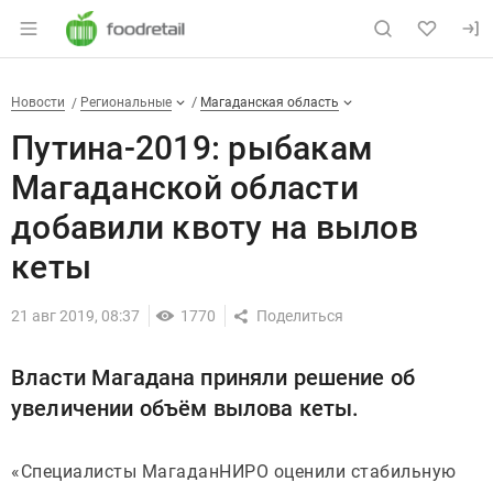
Раздел навигации по сайту foodretail.r
Путина-2019: рыбакам Магада
Новости
Разделы
Новости
Региональные
Магаданская область
Путина-2019: рыбакам
Магаданской области
добавили квоту на вылов
кеты
21 авг 2019, 08:37
1770
Власти Магадана приняли решение об
увеличении объём вылова кеты.
«Специалисты МагаданНИРО оценили стабильную