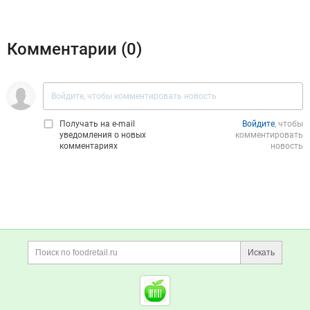
Комментарии (
0
)
Получать на e‑mail
Войдите
, чтобы
уведомления о новых
комментировать
комментариях
новость
Дополнительная информация
Поиск по сайту и ссы
Искать
Cсылки на полезные проект
Foodretail.ru