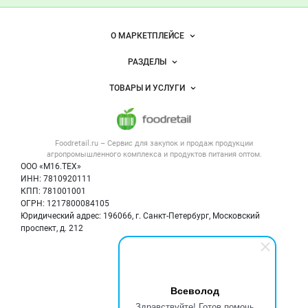
— продукты
питания
Важные разделы и контакты
Навигация по сайту
О МАРКЕТПЛЕЙСЕ
Новости Foodretail.ru
РАЗДЕЛЫ
Услуги и цены
Объявления
ТОВАРЫ И УСЛУГИ
Размещение рекламы
Каталог компаний
Напитки, соки, вода
Публичная оферта
Новости рынка
Услуги
Контактная информация
Форум
Foodretail.ru – Сервис для закупок и продаж
продукции
Оборудование для пищепрома
Политика обработки персональных данных
Вакансии
агропромышленного комплекса и продуктов питания
оптом.
Тара и упаковка
Для СМИ
ООО «М16.ТЕХ»
Блог
ИНН: 7810920111
Б/у оборудование
КПП: 781001001
Вакансии
ОГРН: 1217800084105
Юридический адрес: 196066, г. Санкт-Петербург, Московский
Информация о компаниях
проспект, д. 212
Карта объявлений
Мы в соцсетях:
Всеволод
Здравствуйте! Готов помочь