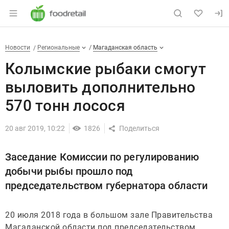
Раздел навигации по сайту foodretail.r
Колымские рыбаки смогут выл
Новости
Разделы
Новости
Региональные
Магаданская область
Колымские рыбаки смогут
выловить дополнительно
570 тонн лосося
20 авг 2019, 10:22
1826
Заседание Комиссии по регулированию
добычи рыбы прошло под
председательством губернатора области
20 июля 2018 года в большом зале Правительства
Магаданской области под председательством